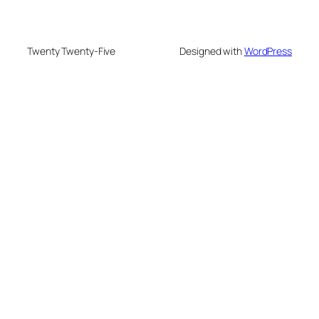
Twenty Twenty-Five
Designed with
WordPress