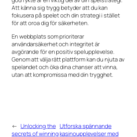
god rykte är en viktig del av din spelstrategi.
Att känna sig trygg betyder att du kan
fokusera på spelet och din strategi i stället
för att oroa dig för säkerheten.
En webbplats som prioriterar
användarsäkerhet och integritet är
avgörande för en positiv spelupplevelse.
Genom att välja rätt plattform kan du njuta av
spelandet och öka dina chanser att vinna,
utan att kompromissa med din trygghet.
←
Unlocking the
Utforska spännande
secrets of winning
kasinoupplevelser med