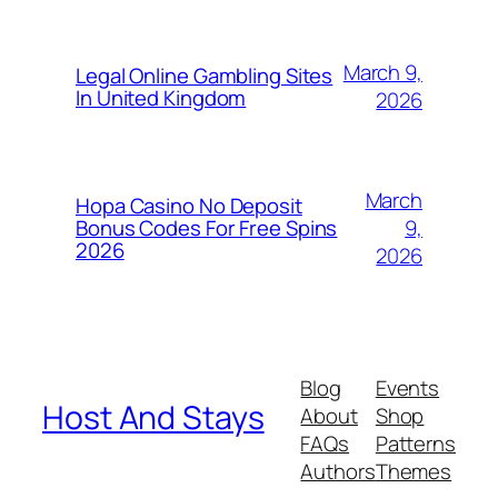
March 9,
Legal Online Gambling Sites
In United Kingdom
2026
March
Hopa Casino No Deposit
9,
Bonus Codes For Free Spins
2026
2026
Blog
Events
Host And Stays
About
Shop
FAQs
Patterns
Authors
Themes