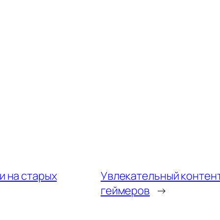
и на старых
Увлекательный контент
геймеров
→