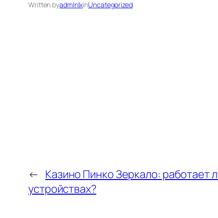
Written by
admlnlx
in
Uncategorized
←
Казино Пинко Зеркало: работает л
устройствах?