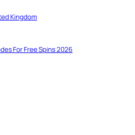
ited Kingdom
des For Free Spins 2026